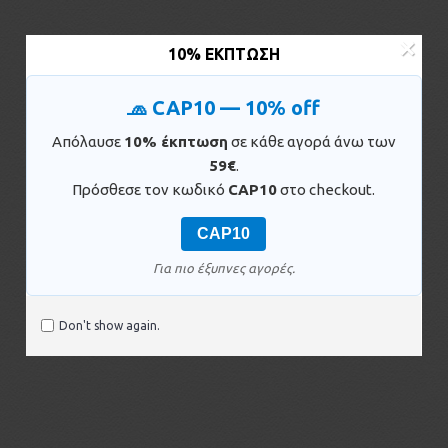
×
10% ΈΚΠΤΩΣΗ
🧢 CAP10 — 10% off
Απόλαυσε
10% έκπτωση
σε κάθε αγορά άνω των
59€
.
Πρόσθεσε τον κωδικό
CAP10
στο checkout.
CAP10
Για πιο έξυπνες αγορές.
Don't show again.