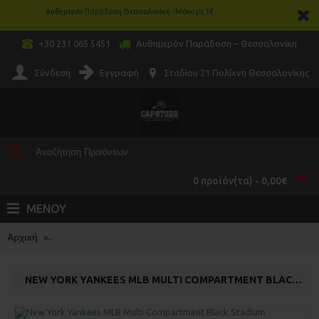
Αυθημερόν Παράδοση Θεσσαλονίκη - Μόνο με 3€
+30 231 065 5451
Αυθημερόν Παράδοση – Θεσσαλονίκη
Σύνδεση
Εγγραφή
Σταδίου 21 Πολίχνη Θεσσαλονίκης
0 προϊόν(τα) - 0,00€
ΜΕΝΟΥ
Αρχική
New York Yankees MLB Multi Compartment Black Stadium 
NEW YORK YANKEES MLB MULTI COMPARTMENT BLACK STADIUM BACKPACK