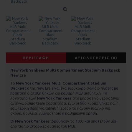
ΠΕΡΙΓΡΑΦΉ
ΑΞΙΟΛΟΓΉΣΕΙΣ (0)
New York Yankees Multi Compartment Stadium Backpack
New Era
Το
New York Yankees Multi Compartment Stadium
Backpack
της New Era είναι ένα ευρύχωρο σακίδιο πλάτης με
πρακτική διάταξη θηκών και καθαρή MLB αισθητική. Το
λογότυπο των
New York Yankees
στο μπροστινό μέρος δίνει
αναγνωρίσιμο team χαρακτήρα, ενώ οι δύο κύριες θήκες και η
εσωτερική θέση για tablet ή laptop το κάνουν ιδανικό για
σχολή, δουλειά, γυμναστήριο ή καθημερινή χρήση.
Οι
New York Yankees
ιδρύθηκαν το 1903 και αποτελούν μία
από τις πιο ιστορικές ομάδες του MLB.