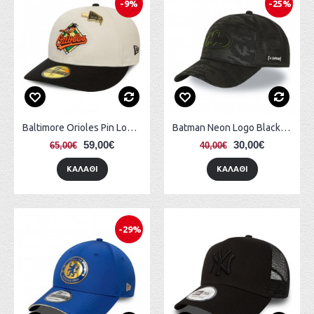
-9%
-25%
Baltimore Orioles Pin Low Profile 59FIFTY
Batman Neon Logo Black Camo Cap Capslab
59,00€
30,00€
65,00€
40,00€
ΚΑΛΆΘΙ
ΚΑΛΆΘΙ
-29%