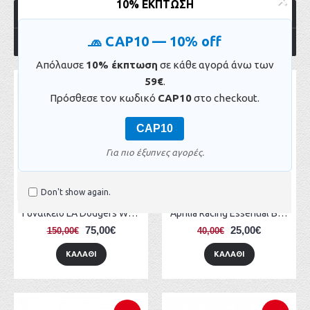
×
10% ΈΚΠΤΩΣΗ
ΠΡΟΣΦΟΡΕΣ
🧢 CAP10 — 10% off
OUR BESTSELLERS
Απόλαυσε
10% έκπτωση
σε κάθε αγορά άνω των
59€
.
-50%
-38%
Πρόσθεσε τον κωδικό
CAP10
στο checkout.
CAP10
Για πιο έξυπνες αγορές.
Don't show again.
Γυναικείο LA Dodgers Womens MLB Black Oversized Sherpa Bomber Jacket
Aprilia Racing Essential Black 9FORTY A-Frame Adjustable Cap
75,00€
25,00€
150,00€
40,00€
ΚΑΛΆΘΙ
ΚΑΛΆΘΙ