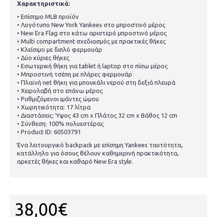
Χαρακτηριστικά:
• Επίσημο MLB προϊόν
• Λογότυπο New York Yankees στο μπροστινό μέρος
• New Era Flag στο κάτω αριστερό μπροστινό μέρος
• Multi compartment σχεδιασμός με πρακτικές θήκες
• Κλείσιμο με διπλό φερμουάρ
• Δύο κύριες θήκες
• Εσωτερική θήκη για tablet ή laptop στο πίσω μέρος
• Μπροστινή τσέπη με πλήρες φερμουάρ
• Πλαϊνή net θήκη για μπουκάλι νερού στη δεξιά πλευρά
• Χειρολαβή στο επάνω μέρος
• Ρυθμιζόμενοι ιμάντες ώμου
• Χωρητικότητα: 17 λίτρα
• Διαστάσεις: Ύψος 43 cm x Πλάτος 32 cm x Βάθος 12 cm
• Σύνθεση: 100% πολυεστέρας
• Product ID: 60503791
Ένα λειτουργικό backpack με επίσημη Yankees ταυτότητα,
κατάλληλο για όσους θέλουν καθημερινή πρακτικότητα,
αρκετές θήκες και καθαρό New Era style.
38,00€